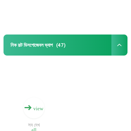
নিক সল্ট ডিসপোজেবল ভ্যাপ
(47)
view
সব দেখ
all