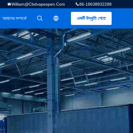
William@cbdvapespen.com
86-18638832288
আমাদের সম্পর্কে
একটি উদ্ধৃতি পেতে
描述
描述