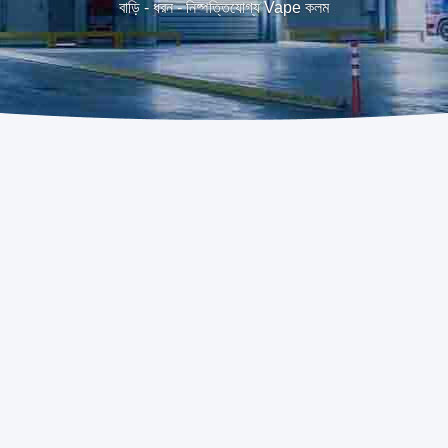
বাড়ি
-
ধরন
-
নিষ্পত্তিযোগ্য Vape কলম