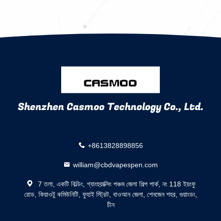
Shenzhen Casmoo Technology Co., Ltd.
+8613828898856
william@cbdvapespen.com
7 তলা, একটি বিল্ডিং, গ্যাংহুয়াক্সিং পঞ্চম জেলা শিল্প পার্ক, নং 118 ইয়ংফু
রোড, কিয়াওটু কমিউনিটি, ফুহাই স্ট্রিট, বাওআন জেলা, শেনজেন শহর, গুয়াংডং,
চীন