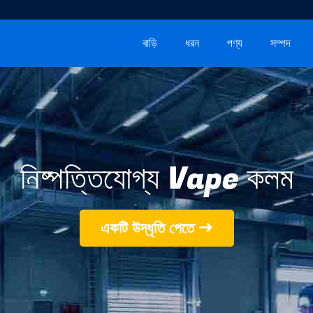
বাড়ি
ধরন
পণ্য
সম্পদ
নিষ্পত্তিযোগ্য Vape কলম
একটি উদ্ধৃতি পেতে