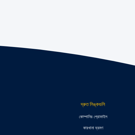
দ্রুত লিঙ্কগুলি
কোম্পানির প্রোফাইল
কারখানা ভ্রমণ