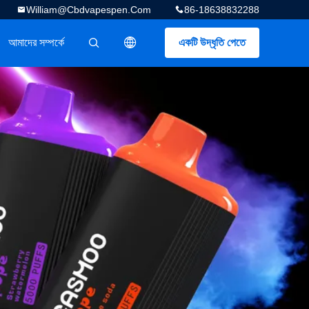
William@cbdvapespen.com
86-18638832288
আমাদের সম্পর্কে
একটি উদ্ধৃতি পেতে
描述