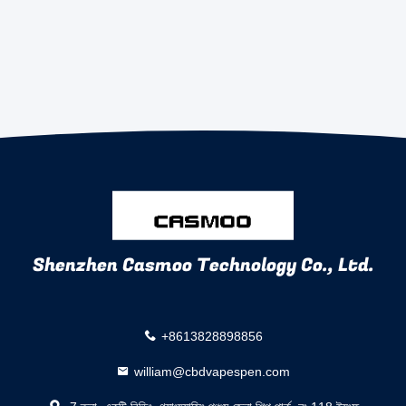
Shenzhen Casmoo Technology Co., Ltd.
+8613828898856
william@cbdvapespen.com