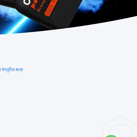
ন
উদ্ধৃতির জন্য