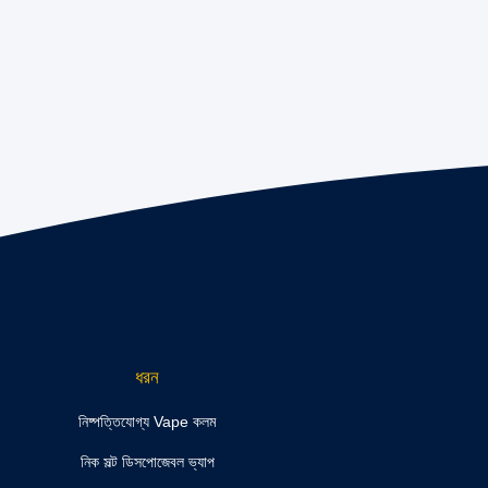
ধরন
নিষ্পত্তিযোগ্য Vape কলম
নিক সল্ট ডিসপোজেবল ভ্যাপ