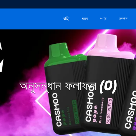
বাড়ি
ধরন
পণ্য
সম্পদ
অনুসন্ধান ফলাফল (0)