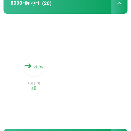
8000 পাফ ভ্যাপ
(20)
কারখানা ভ্রমণ
মান নিয়ন্ত্রণ
যোগাযোগ করুন
view
খবর
সব দেখ
all
নিষ্পত্তিযোগ্য Vape কলম
নিক সল্ট ডিসপোজেবল ভ্যাপ
8000 পাফ ভ্যাপ