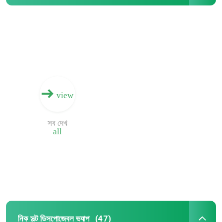
view
সব দেখ
all
নিক সল্ট ডিসপোজেবল ভ্যাপ
(47)