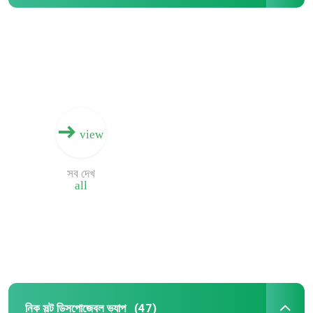
view
সব দেখ
all
নিক সল্ট ডিসপোজেবল ভ্যাপ
(47)