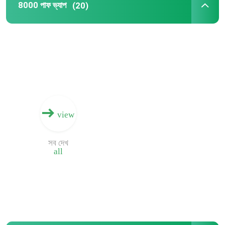
8000 পাফ ভ্যাপ
(20)
কারখানা ভ্রমণ
মান নিয়ন্ত্রণ
যোগাযোগ করুন
view
খবর
সব দেখ
all
নিষ্পত্তিযোগ্য Vape কলম
নিক সল্ট ডিসপোজেবল ভ্যাপ
8000 পাফ ভ্যাপ