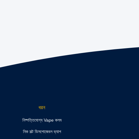
ধরন
নিষ্পত্তিযোগ্য Vape কলম
নিক সল্ট ডিসপোজেবল ভ্যাপ