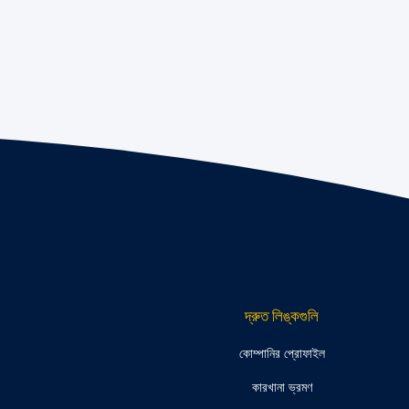
দ্রুত লিঙ্কগুলি
কোম্পানির প্রোফাইল
কারখানা ভ্রমণ