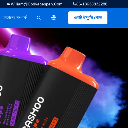
William@cbdvapespen.com
86-18638832288
আমাদের সম্পর্কে
একটি উদ্ধৃতি পেতে
描述