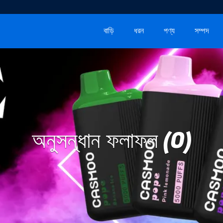
বাড়ি
ধরন
পণ্য
সম্পদ
অনুসন্ধান ফলাফল (0)