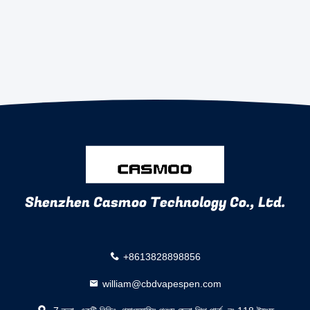
Shenzhen Casmoo Technology Co., Ltd.
+8613828898856
william@cbdvapespen.com