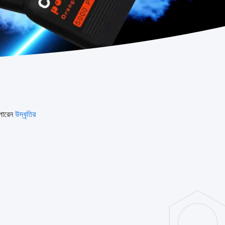
পারেন
উদ্ধৃতির