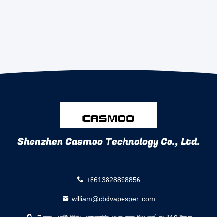
Shenzhen Casmoo Technology Co., Ltd.
+8613828898856
william@cbdvapespen.com