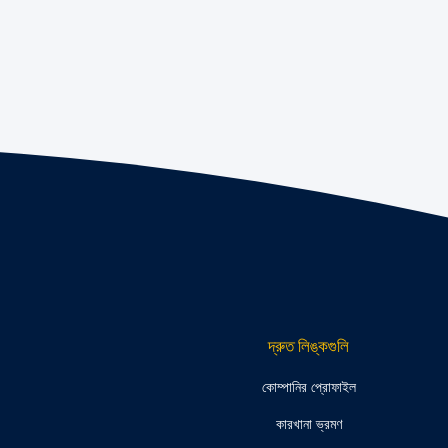
দ্রুত লিঙ্কগুলি
কোম্পানির প্রোফাইল
কারখানা ভ্রমণ