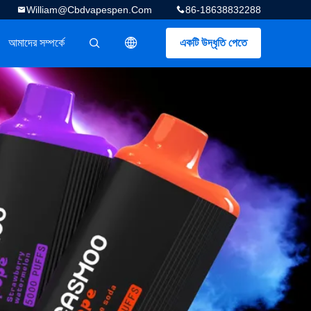
William@cbdvapespen.com
86-18638832288
আমাদের সম্পর্কে
একটি উদ্ধৃতি পেতে
描述