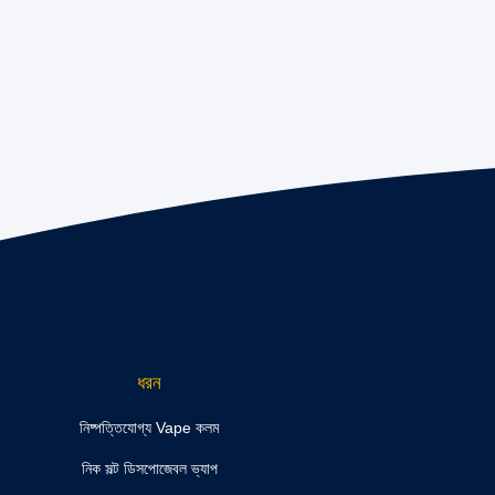
ধরন
নিষ্পত্তিযোগ্য Vape কলম
নিক সল্ট ডিসপোজেবল ভ্যাপ