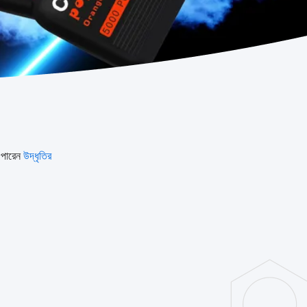
 পারেন
উদ্ধৃতির