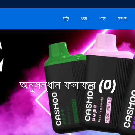
বাড়ি
ধরন
পণ্য
সম্পদ
অনুসন্ধান ফলাফল (0)